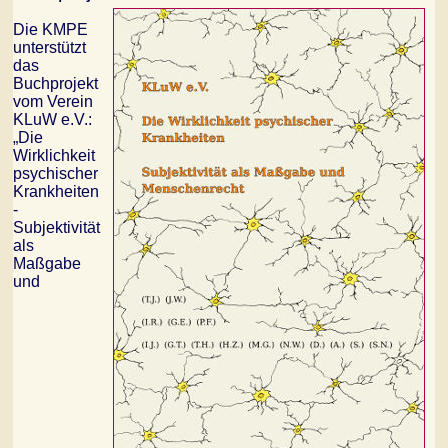
Die KMPE
unterstützt
das
Buchprojekt
vom Verein
KLuW e.V.:
„Die
Wirklichkeit
psychischer
Krankheiten
-
Subjektivität
als
Maßgabe
und